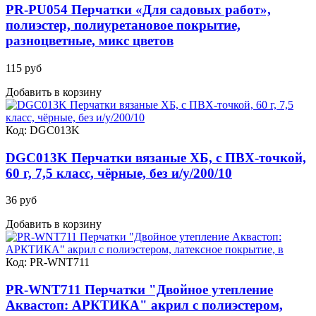
PR-PU054 Перчатки «Для садовых работ»,
полиэстер, полиуретановое покрытие,
разноцветные, микс цветов
115 руб
Добавить в корзину
Код: DGC013K
DGC013K Перчатки вязаные ХБ, с ПВХ-точкой,
60 г, 7,5 класс, чёрные, без и/у/200/10
36 руб
Добавить в корзину
Код: PR-WNT711
PR-WNT711 Перчатки "Двойное утепление
Аквастоп: АРКТИКА" акрил с полиэстером,