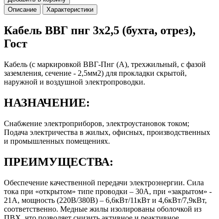
Описание
Характеристики
Кабель ВВГ пнг 3х2,5 (бухта, отрез),
Гост
Кабель (с маркировкой ВВГ-Пнг (А), трехжильный, с фазой
заземления, сечение - 2,5мм2) для прокладки скрытой,
наружной и воздушной электропроводки.
НАЗНАЧЕНИЕ:
Снабжение электроприборов, электроустановок током;
Подача электричества в жилых, офисных, производственных
и промышленных помещениях.
ПРЕИМУЩЕСТВА:
Обеспечение качественной передачи электроэнергии. Сила
тока при «открытом» типе проводки – 30А, при «закрытом» -
21А, мощность (220В/380В) – 6,6кВт/11кВт и 4,6кВт/7,9кВт,
соответственно. Медные жилы изолированы оболочкой из
ПВХ, что позволяет снизить активное и реактивное