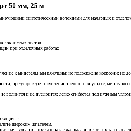
т 50 мм, 25 м
рмирующими синтетическими волокнами для малярных и отделоч
волокнистых листов;
ещин при отделочных работах.
епление к минеральным вяжущим; не подвержена коррозии; не д
хности; предупреждает появление трещин при усадке; минималь
не волнится и не пузырится; легко сгибается под нужным углом)
в защиты;
далите широким шпателем.
тлевке – следите, чтобы шпатлевка была и под лентой, и над лен