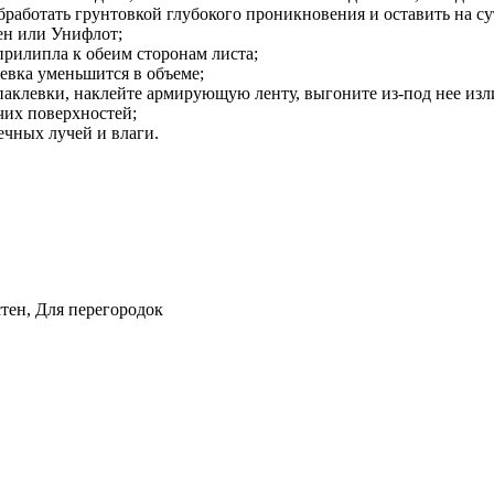
бработать грунтовкой глубокого проникновения и оставить на су
ен или Унифлот;
рилипла к обеим сторонам листа;
левка уменьшится в объеме;
клевки, наклейте армирующую ленту, выгоните из-под нее изли
чих поверхностей;
ечных лучей и влаги.
стен, Для перегородок