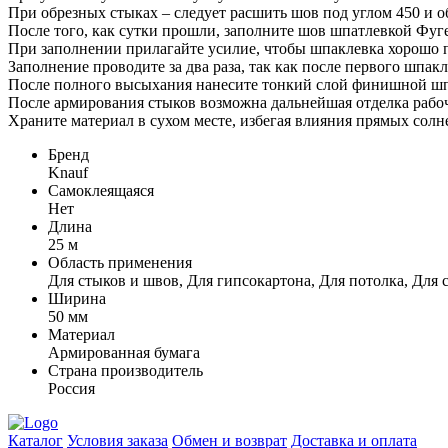
При обрезных стыках – следует расшить шов под углом 450 и о
После того, как сутки прошли, заполните шов шпатлевкой Фуг
При заполнении прилагайте усилие, чтобы шпаклевка хорошо п
Заполнение проводите за два раза, так как после первого шпак
После полного высыхания нанесите тонкий слой финишной шпа
После армирования стыков возможна дальнейшая отделка рабо
Храните материал в сухом месте, избегая влияния прямых солн
Бренд
Knauf
Самоклеящаяся
Нет
Длина
25 м
Область применения
Для стыков и швов, Для гипсокартона, Для потолка, Для 
Ширина
50 мм
Материал
Армированная бумага
Страна производитель
Россия
Каталог
Условия заказа
Обмен и возврат
Доставка и оплата