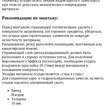
Перевозку осуществлять любым видом крытого транспорта,
при этом не допускать механического повреждения
материала.
Рекомендации по монтажу:
Перед монтажом отражающей теплоизоляции удалить с
поверхности загрязнения, посторонние предметы, убедиться,
что острые края строительных элементов не повредят
целостности материала;
Раскраивание, резку выполнять ножницами, монтажным или
канцелярским ножом;
Отражающий слой (металлизированный) должен быть
расположен в сторону источника тепла. Для получения
максимального эффекта теплоотдачи, необходимо создать
воздушную прослойку (9-15мм) между материалом и
основанием поверхности;
Укладка материала осуществляется «стык в стык»;
Для сохранения паро- и гидроизоляционных качеств, на места
стыков наклеить алюминиевый скотч.
Бренд
Изодом
Толщина
10 мм