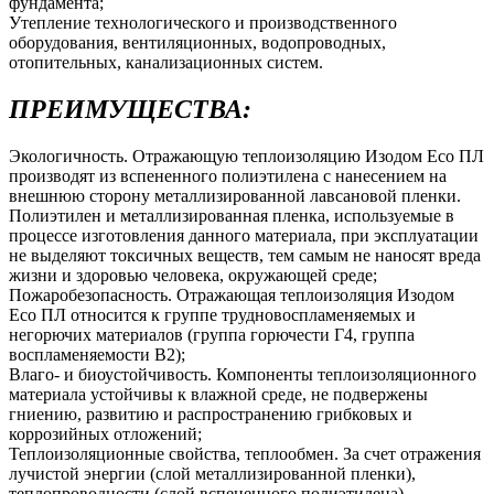
фундамента;
Утепление технологического и производственного
оборудования, вентиляционных, водопроводных,
отопительных, канализационных систем.
ПРЕИМУЩЕСТВА:
Экологичность. Отражающую теплоизоляцию Изодом Eco ПЛ
производят из вспененного полиэтилена с нанесением на
внешнюю сторону металлизированной лавсановой пленки.
Полиэтилен и металлизированная пленка, используемые в
процессе изготовления данного материала, при эксплуатации
не выделяют токсичных веществ, тем самым не наносят вреда
жизни и здоровью человека, окружающей среде;
Пожаробезопасность. Отражающая теплоизоляция Изодом
Eco ПЛ относится к группе трудновоспламеняемых и
негорючих материалов (группа горючести Г4, группа
воспламеняемости В2);
Влаго- и биоустойчивость. Компоненты теплоизоляционного
материала устойчивы к влажной среде, не подвержены
гниению, развитию и распространению грибковых и
коррозийных отложений;
Теплоизоляционные свойства, теплообмен. За счет отражения
лучистой энергии (слой металлизированной пленки),
теплопроводности (слой вспененного полиэтилена),