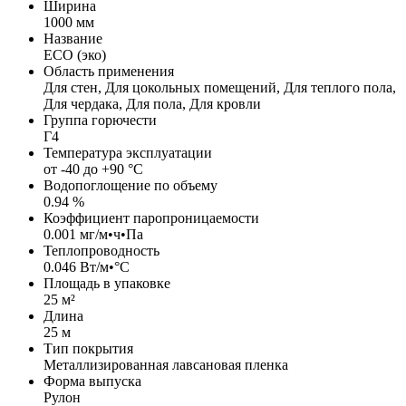
Ширина
1000 мм
Название
ECO (эко)
Область применения
Для стен, Для цокольных помещений, Для теплого пола,
Для чердака, Для пола, Для кровли
Группа горючести
Г4
Температура эксплуатации
от -40 до +90 °C
Водопоглощение по объему
0.94 %
Коэффициент паропроницаемости
0.001 мг/м•ч•Па
Теплопроводность
0.046 Вт/м•°С
Площадь в упаковке
25 м²
Длина
25 м
Тип покрытия
Металлизированная лавсановая пленка
Форма выпуска
Рулон