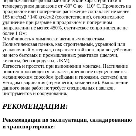
первоначальные физико-механические характеристики в
температурном диапазоне от -80° С до +110° С. Прочность на
продольное или поперечное растяжение составляет не менее
165 кгс/см2 / 140 кгс/см2 (соответственно), относительное
удлинение при разрыве в продольном и поперечном
направлении не менее 450%, статическое сопротивление не
более 1 Ом;
Устойчивость к химически активным веществам.
Полиэтиленовая пленка, как строительный, укрывной или
упаковочный материал, сохраняет стойкость при воздействии
на него бытовых и промышленных реактивов (щелочи,
кислоты, бензопродукты, ЛКМ);
Легкость и простота при выполнении монтажа. Настилание
полотен производится внахлест, крепление осуществляется
механическим способом (рейками и гвоздями, скотчем) или
методом сваривания (термически, химически). Выполнение
данного вида работ не требует специальных навыков,
инструментов и оборудования.
РЕКОМЕНДАЦИИ:
Рекомендации по эксплуатации, складированию
и транспортировке: