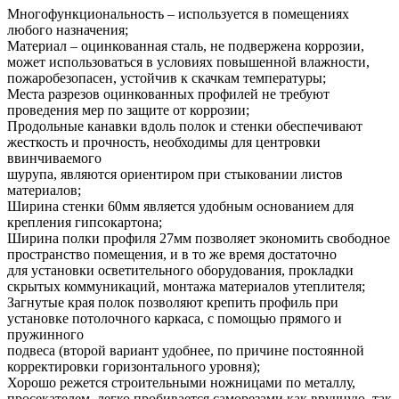
Многофункциональность – используется в помещениях
любого назначения;
Материал – оцинкованная сталь, не подвержена коррозии,
может использоваться в условиях повышенной влажности,
пожаробезопасен, устойчив к скачкам температуры;
Места разрезов оцинкованных профилей не требуют
проведения мер по защите от коррозии;
Продольные канавки вдоль полок и стенки обеспечивают
жесткость и прочность, необходимы для центровки
ввинчиваемого
шурупа, являются ориентиром при стыковании листов
материалов;
Ширина стенки 60мм является удобным основанием для
крепления гипсокартона;
Ширина полки профиля 27мм позволяет экономить свободное
пространство помещения, и в то же время достаточно
для установки осветительного оборудования, прокладки
скрытых коммуникаций, монтажа материалов утеплителя;
Загнутые края полок позволяют крепить профиль при
установке потолочного каркаса, с помощью прямого и
пружинного
подвеса (второй вариант удобнее, по причине постоянной
корректировки горизонтального уровня);
Хорошо режется строительными ножницами по металлу,
просекателем, легко пробивается саморезами как вручную, так