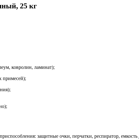
шный, 25 кг
еум, ковролин, ламинат);
х примесей);
ния);
о);
риспособления: защитные очки, перчатки, респиратор, емкость д