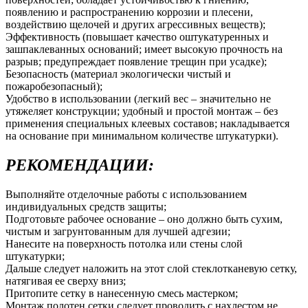
появлению и распространению коррозии и плесени,
воздействию щелочей и других агрессивных веществ);
Эффективность (повышает качество оштукатуренных и
зашпаклеванных оснований; имеет высокую прочность на
разрыв; предупреждает появление трещин при усадке);
Безопасность (материал экологически чистый и
пожаробезопасный);
Удобство в использовании (легкий вес – значительно не
утяжеляет конструкции; удобный и простой монтаж – без
применения специальных клеевых составов; накладывается
на основание при минимальном количестве штукатурки).
РЕКОМЕНДАЦИИ:
Выполняйте отделочные работы с использованием
индивидуальных средств защиты;
Подготовьте рабочее основание – оно должно быть сухим,
чистым и загрунтованным для лучшей адгезии;
Нанесите на поверхность потолка или стены слой
штукатурки;
Дальше следует наложить на этот слой стеклотканевую сетку,
натягивая ее сверху вниз;
Притопите сетку в нанесенную смесь мастерком;
Монтаж полотен сетки следует проводить с нахлестом не