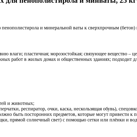
ix для пенополистирола и минваты, 25 кг
 пенополистирола и минеральной ваты к сверхпрочным (бетон) 
вию влаги; пластичная; морозостойкая; связующее вещество – це
ных работ в жилых домах и общественных зданиях; подходит для
етей и животных;
рчатки, респиратор, очки, каска, нескользящая обувь), спецовк
олжно быть посторонних предметов, которые могут привести к п
адки, прямой солнечный свет) с помощью сетки или плёнки и во