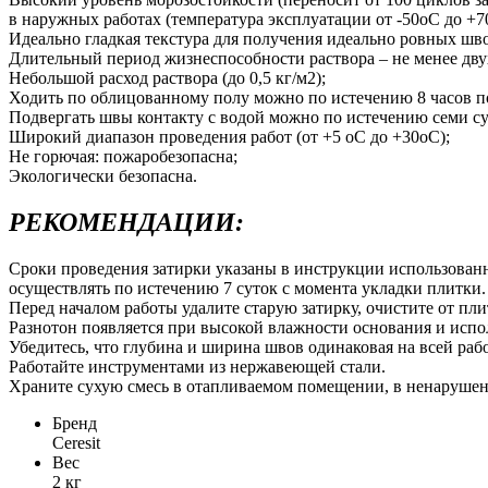
в наружных работах (температура эксплуатации от -50oC до +7
Идеально гладкая текстура для получения идеально ровных шв
Длительный период жизнеспособности раствора – не менее дву
Небольшой расход раствора (до 0,5 кг/м2);
Ходить по облицованному полу можно по истечению 8 часов по
Подвергать швы контакту с водой можно по истечению семи су
Широкий диапазон проведения работ (от +5 oC до +30oC);
Не горючая: пожаробезопасна;
Экологически безопасна.
РЕКОМЕНДАЦИИ:
Сроки проведения затирки указаны в инструкции использован
осуществлять по истечению 7 суток с момента укладки плитки.
Перед началом работы удалите старую затирку, очистите от пл
Разнотон появляется при высокой влажности основания и испо
Убедитесь, что глубина и ширина швов одинаковая на всей рабо
Работайте инструментами из нержавеющей стали.
Храните сухую смесь в отапливаемом помещении, в ненарушенн
Бренд
Ceresit
Вес
2 кг