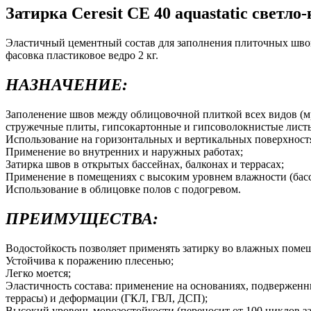
Затирка Ceresit CE 40 aquastatic светло
Эластичный цементный состав для заполнения плиточных швов
фасовка пластиковое ведро 2 кг.
НАЗНАЧЕНИЕ:
Заполенение швов между облицовочной плиткой всех видов (мр
стружечные плиты, гипсокартонные и гипсоволокнистые лист
Использование на горизонтальных и вертикальных поверхност
Применение во внутренних и наружных работах;
Затирка швов в открытых бассейнах, балконах и террасах;
Применение в помещениях с высоким уровнем влажности (бассе
Использование в облицовке полов с подогревом.
ПРЕИМУЩЕСТВА:
Водостойкость позволяет применять затирку во влажных поме
Устойчива к поражению плесенью;
Легко моется;
Эластичность состава: применение на основаниях, подвержен
террасы) и деформации (ГКЛ, ГВЛ, ДСП);
Высокий уровень морозостойкости (переносит от 100 циклов з