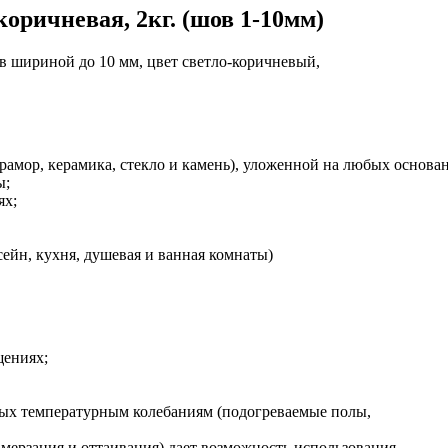
-коричневая, 2кг. (шов 1-10мм)
 шириной до 10 мм, цвет светло-коричневый,
амор, керамика, стекло и камень), уложенной на любых основа
ы;
ях;
йн, кухня, душевая и ванная комнаты)
щениях;
ных температурным колебаниям (подогреваемые полы,
амерзания и оттаивания) дает возможность использования