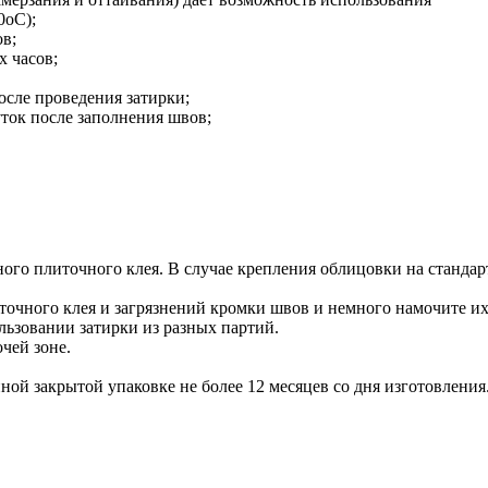
0oC);
ов;
х часов;
сле проведения затирки;
ток после заполнения швов;
ного плиточного клея. В случае крепления облицовки на станд
иточного клея и загрязнений кромки швов и немного намочите их
льзовании затирки из разных партий.
чей зоне.
ой закрытой упаковке не более 12 месяцев со дня изготовления